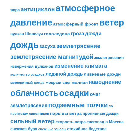
атмосферное
антициклон
жара
давление
ветер
атмосферный фронт
гроза
дожди
гололедица
вулкан Шивелуч
дождь
землетрясение
засуха
землетрясение магнитудой
землетрясения
изменение климата
извержения вулканов
ледяной дождь
ливневые дожди
количество осадков
наводнение
молния
мокрый снег
метеоритный дождь
облачность
осадки
очаг
подземные толчки
землетрясения
по
порывы ветра
проливные дожди
прогнозам синоптиков
сильный ветер
скорость ветра
снегопад в Москве
снежная буря
стихийное бедствие
снежные заносы