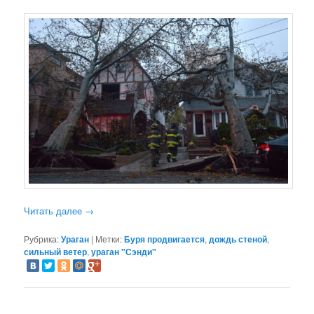
Читать далее
→
Рубрика:
Ураган
|
Метки:
Буря продвигается
,
дождь стеной
,
сильный ветер
,
ураган "Сэнди"