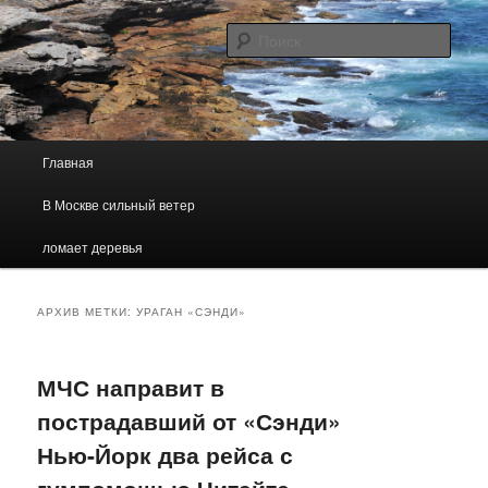
Погодно — географический, образовательный сайт
Поис
Погода В Москве
Главное меню
Главная
Перейти к основному содержимому
Перейти к дополнительному содержимому
В Москве сильный ветер
ломает деревья
АРХИВ МЕТКИ:
УРАГАН «СЭНДИ»
МЧС направит в
пострадавший от «Сэнди»
Нью-Йорк два рейса с