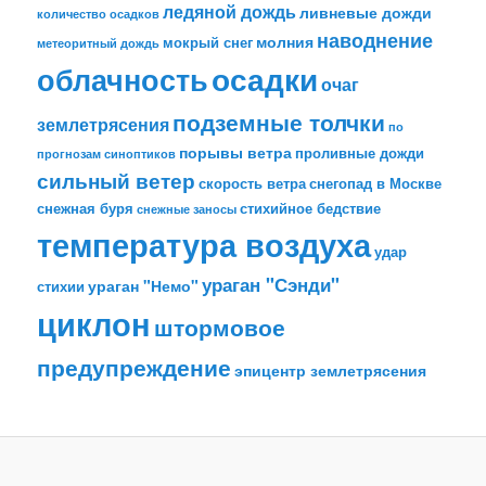
ледяной дождь
ливневые дожди
количество осадков
наводнение
молния
мокрый снег
метеоритный дождь
облачность
осадки
очаг
подземные толчки
землетрясения
по
порывы ветра
проливные дожди
прогнозам синоптиков
сильный ветер
скорость ветра
снегопад в Москве
снежная буря
стихийное бедствие
снежные заносы
температура воздуха
удар
ураган "Сэнди"
ураган "Немо"
стихии
циклон
штормовое
предупреждение
эпицентр землетрясения