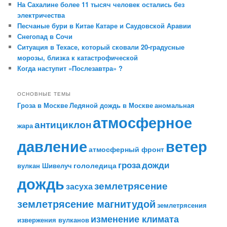
На Сахалине более 11 тысяч человек остались без
электричества
Песчаные бури в Китае Катаре и Саудовской Аравии
Снегопад в Сочи
Ситуация в Техасе, который сковали 20-градусные
морозы, близка к катастрофической
Когда наступит «Послезавтра» ?
ОСНОВНЫЕ ТЕМЫ
Гроза в Москве
Ледяной дождь в Москве
аномальная
атмосферное
антициклон
жара
давление
ветер
атмосферный фронт
гроза
дожди
гололедица
вулкан Шивелуч
дождь
землетрясение
засуха
землетрясение магнитудой
землетрясения
изменение климата
извержения вулканов