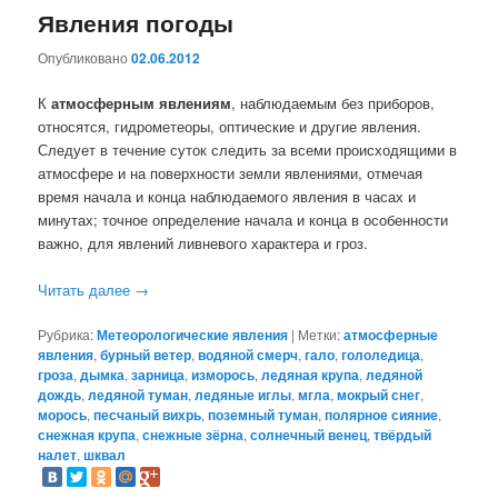
Явления погоды
Опубликовано
02.06.2012
К
атмосферным явлениям
, наблюдаемым без приборов,
относятся, гидрометеоры, оптические и другие явления.
Следует в течение суток следить за всеми происходящими в
атмосфере и на поверхности земли явлениями, отмечая
время начала и конца наблюдаемого явления в часах и
минутах; точное определение начала и конца в особенности
важно, для явлений ливневого характера и гроз.
Читать далее
→
Рубрика:
Метеорологические явления
|
Метки:
атмосферные
явления
,
бурный ветер
,
водяной смерч
,
гало
,
гололедица
,
гроза
,
дымка
,
зарница
,
изморось
,
ледяная крупа
,
ледяной
дождь
,
ледяной туман
,
ледяные иглы
,
мгла
,
мокрый снег
,
морось
,
песчаный вихрь
,
поземный туман
,
полярное сияние
,
снежная крупа
,
снежные зёрна
,
солнечный венец
,
твёрдый
налет
,
шквал