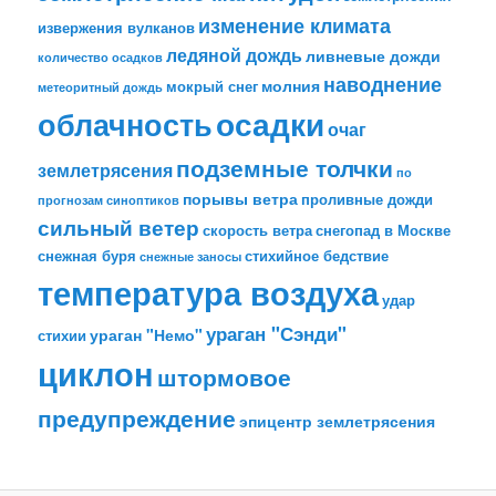
изменение климата
извержения вулканов
ледяной дождь
ливневые дожди
количество осадков
наводнение
молния
мокрый снег
метеоритный дождь
облачность
осадки
очаг
подземные толчки
землетрясения
по
порывы ветра
проливные дожди
прогнозам синоптиков
сильный ветер
скорость ветра
снегопад в Москве
снежная буря
стихийное бедствие
снежные заносы
температура воздуха
удар
ураган "Сэнди"
ураган "Немо"
стихии
циклон
штормовое
предупреждение
эпицентр землетрясения