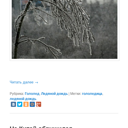
Читать далее
→
Рубрика:
Гололед
,
Ледяной дождь
|
Метки:
гололедица
,
ледяной дождь