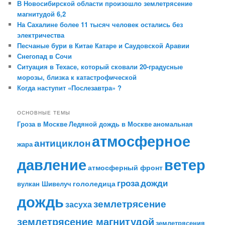
В Новосибирской области произошло землетрясение
магнитудой 6,2
На Сахалине более 11 тысяч человек остались без
электричества
Песчаные бури в Китае Катаре и Саудовской Аравии
Снегопад в Сочи
Ситуация в Техасе, который сковали 20-градусные
морозы, близка к катастрофической
Когда наступит «Послезавтра» ?
ОСНОВНЫЕ ТЕМЫ
Гроза в Москве
Ледяной дождь в Москве
аномальная
атмосферное
антициклон
жара
давление
ветер
атмосферный фронт
гроза
дожди
гололедица
вулкан Шивелуч
дождь
землетрясение
засуха
землетрясение магнитудой
землетрясения