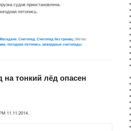
грузка судов приостановлена.
погодная летопись.
 Магадане
,
Снегопад
,
Снегопад без границ
|
Метки:
ика
,
погодная летопись
,
рекордные снегопады
 на тонкий лёд опасен
 11.11.2014.