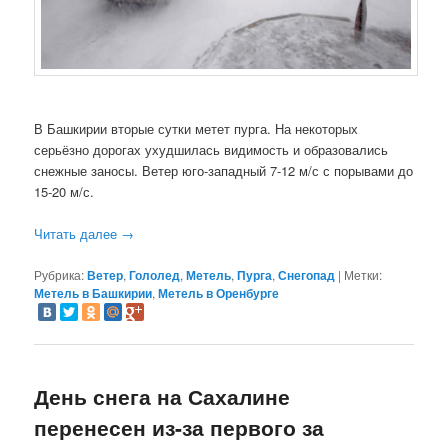
В Башкирии вторые сутки метет пурга. На некоторых
серьёзно дорогах ухудшилась видимость и образовались
снежные заносы. Ветер юго-западный 7-12 м/с с порывами до
15-20 м/с.
Читать далее
→
Рубрика:
Ветер
,
Гололед
,
Метель
,
Пурга
,
Снегопад
|
Метки:
Метель в Башкирии
,
Метель в Оренбурге
День снега на Сахалине
перенесен из-за первого за