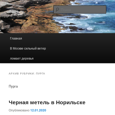
Погодно — географический, образовательный сайт
Поис
Погода В Москве
Главное меню
Главная
Перейти к основному содержимому
Перейти к дополнительному содержимому
В Москве сильный ветер
ломает деревья
АРХИВ РУБРИКИ:
ПУРГА
Пурга
Черная метель в Норильске
Опубликовано
12.01.2020