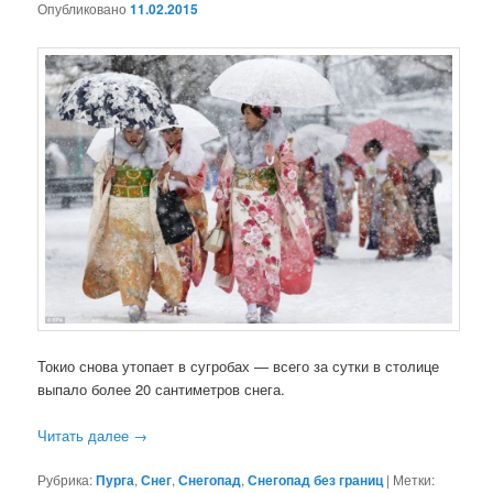
Опубликовано
11.02.2015
Токио снова утопает в сугробах — всего за сутки в столице
выпало более 20 сантиметров снега.
Читать далее
→
Рубрика:
Пурга
,
Снег
,
Снегопад
,
Снегопад без границ
|
Метки: