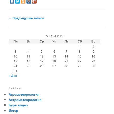
Навигация по записям
←
Предыдущие записи
АВГУСТ 2026
Пн
Вт
Ср
Чт
Пт
Сб
Вс
1
2
3
4
5
6
7
8
9
10
11
12
13
14
15
16
17
18
19
20
21
22
23
24
25
26
27
28
29
30
31
« Дек
РУБРИКИ
Агрометеорология
Астрометеорология
Буря видео
Ветер