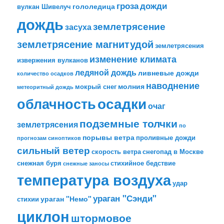
гроза
дожди
гололедица
вулкан Шивелуч
дождь
землетрясение
засуха
землетрясение магнитудой
землетрясения
изменение климата
извержения вулканов
ледяной дождь
ливневые дожди
количество осадков
наводнение
молния
мокрый снег
метеоритный дождь
облачность
осадки
очаг
подземные толчки
землетрясения
по
порывы ветра
проливные дожди
прогнозам синоптиков
сильный ветер
скорость ветра
снегопад в Москве
снежная буря
стихийное бедствие
снежные заносы
температура воздуха
удар
ураган "Сэнди"
ураган "Немо"
стихии
циклон
штормовое