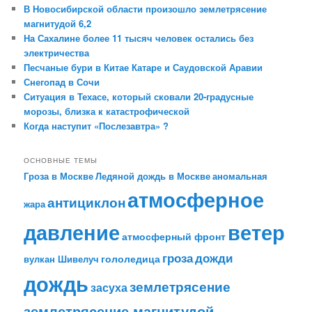
В Новосибирской области произошло землетрясение
магнитудой 6,2
На Сахалине более 11 тысяч человек остались без
электричества
Песчаные бури в Китае Катаре и Саудовской Аравии
Снегопад в Сочи
Ситуация в Техасе, который сковали 20-градусные
морозы, близка к катастрофической
Когда наступит «Послезавтра» ?
ОСНОВНЫЕ ТЕМЫ
Гроза в Москве
Ледяной дождь в Москве
аномальная
атмосферное
антициклон
жара
давление
ветер
атмосферный фронт
гроза
дожди
гололедица
вулкан Шивелуч
дождь
землетрясение
засуха
землетрясение магнитудой