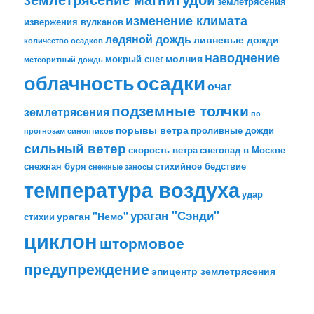
землетрясения
изменение климата
извержения вулканов
ледяной дождь
ливневые дожди
количество осадков
наводнение
молния
мокрый снег
метеоритный дождь
облачность
осадки
очаг
подземные толчки
землетрясения
по
порывы ветра
проливные дожди
прогнозам синоптиков
сильный ветер
скорость ветра
снегопад в Москве
снежная буря
стихийное бедствие
снежные заносы
температура воздуха
удар
ураган "Сэнди"
ураган "Немо"
стихии
циклон
штормовое
предупреждение
эпицентр землетрясения