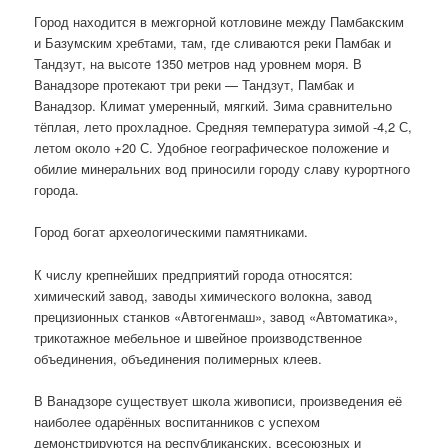
Город находится в межгорной котловине между Памбакским
и Базумским хребтами, там, где сливаются реки Памбак и
Тандзут, на высоте 1350 метров над уровнем моря. В
Ванадзоре протекают три реки — Тандзут, Памбак и
Ванадзор. Климат умеренный, мягкий. Зима сравнительно
тёплая, лето прохладное. Средняя температура зимой -4,2 С,
летом около +20 С. Удобное географическое положение и
обилие минеральних вод приносили городу славу курортного
города.
Город богат археологическими памятниками.
К числу крепнейших предприятий города относятся:
химический завод, заводы химического волокна, завод
прецизионных станков «Автогенмаш», завод «Автоматика»,
трикотажное мебельное и швейное производственное
объединения, объединения полимерных клеев.
В Ванадзоре существует школа живописи, произведения её
наиболее одарённых воспитанников с успехом
демонстрируются на республиканских, всесоюзных и