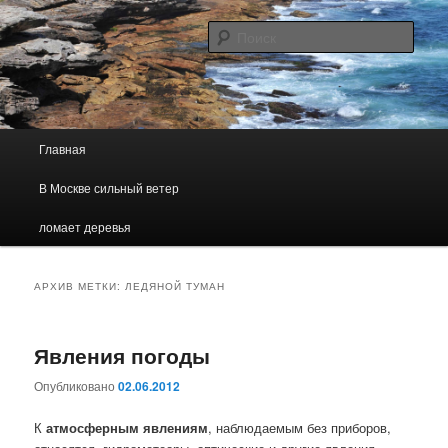
Погодно — географический, образовательный сайт
Поис
Погода В Москве
Главное меню
Главная
Перейти к основному содержимому
Перейти к дополнительному содержимому
В Москве сильный ветер
ломает деревья
АРХИВ МЕТКИ:
ЛЕДЯНОЙ ТУМАН
Явления погоды
Опубликовано
02.06.2012
К
атмосферным явлениям
, наблюдаемым без приборов,