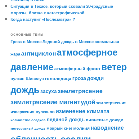
Ситуация в Техасе, который сковали 20-градусные
морозы, близка к катастрофической
Когда наступит «Послезавтра» ?
ОСНОВНЫЕ ТЕМЫ
Гроза в Москве
Ледяной дождь в Москве
аномальная
атмосферное
антициклон
жара
давление
ветер
атмосферный фронт
гроза
дожди
гололедица
вулкан Шивелуч
дождь
землетрясение
засуха
землетрясение магнитудой
землетрясения
изменение климата
извержения вулканов
ледяной дождь
ливневые дожди
количество осадков
наводнение
молния
мокрый снег
метеоритный дождь
облачность
осадки