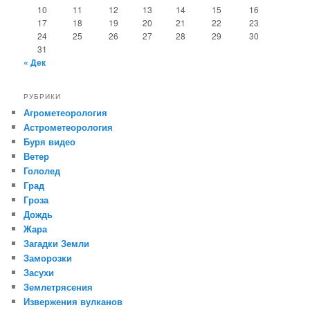
10
11
12
13
14
15
16
17
18
19
20
21
22
23
24
25
26
27
28
29
30
31
« Дек
РУБРИКИ
Агрометеорология
Астрометеорология
Буря видео
Ветер
Гололед
Град
Гроза
Дождь
Жара
Загадки Земли
Заморозки
Засухи
Землетрясения
Извержения вулканов