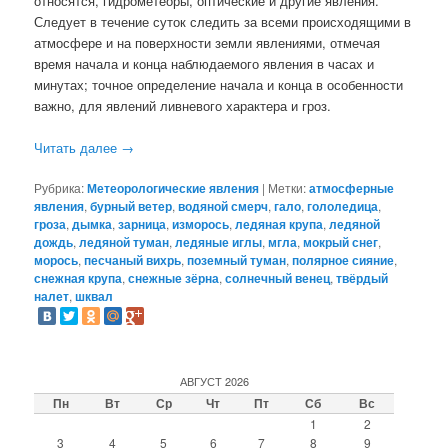
относятся, гидрометеоры, оптические и другие явления.
Следует в течение суток следить за всеми происходящими в
атмосфере и на поверхности земли явлениями, отмечая
время начала и конца наблюдаемого явления в часах и
минутах; точное определение начала и конца в особенности
важно, для явлений ливневого характера и гроз.
Читать далее
→
Рубрика:
Метеорологические явления
|
Метки:
атмосферные
явления
,
бурный ветер
,
водяной смерч
,
гало
,
гололедица
,
гроза
,
дымка
,
зарница
,
изморось
,
ледяная крупа
,
ледяной
дождь
,
ледяной туман
,
ледяные иглы
,
мгла
,
мокрый снег
,
морось
,
песчаный вихрь
,
поземный туман
,
полярное сияние
,
снежная крупа
,
снежные зёрна
,
солнечный венец
,
твёрдый
налет
,
шквал
АВГУСТ 2026
Пн
Вт
Ср
Чт
Пт
Сб
Вс
1
2
3
4
5
6
7
8
9