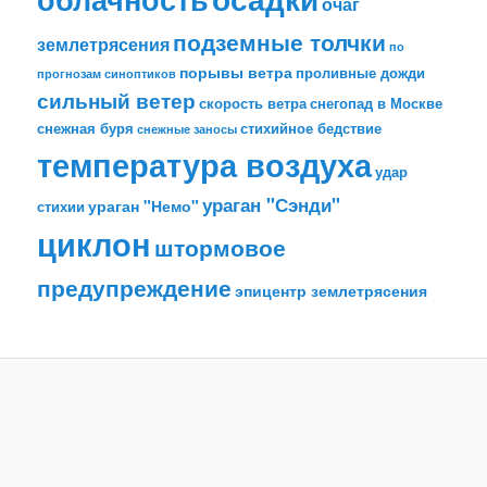
очаг
подземные толчки
землетрясения
по
порывы ветра
проливные дожди
прогнозам синоптиков
сильный ветер
скорость ветра
снегопад в Москве
снежная буря
стихийное бедствие
снежные заносы
температура воздуха
удар
ураган "Сэнди"
ураган "Немо"
стихии
циклон
штормовое
предупреждение
эпицентр землетрясения