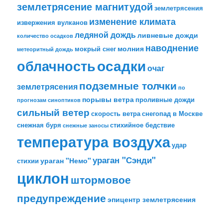
землетрясение магнитудой
землетрясения
изменение климата
извержения вулканов
ледяной дождь
ливневые дожди
количество осадков
наводнение
молния
мокрый снег
метеоритный дождь
облачность
осадки
очаг
подземные толчки
землетрясения
по
порывы ветра
проливные дожди
прогнозам синоптиков
сильный ветер
скорость ветра
снегопад в Москве
снежная буря
стихийное бедствие
снежные заносы
температура воздуха
удар
ураган "Сэнди"
ураган "Немо"
стихии
циклон
штормовое
предупреждение
эпицентр землетрясения