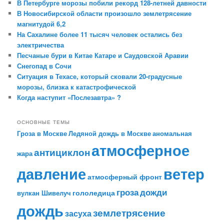
В Петербурге морозы побили рекорд 128-летней давности
В Новосибирской области произошло землетрясение
магнитудой 6,2
На Сахалине более 11 тысяч человек остались без
электричества
Песчаные бури в Китае Катаре и Саудовской Аравии
Снегопад в Сочи
Ситуация в Техасе, который сковали 20-градусные
морозы, близка к катастрофической
Когда наступит «Послезавтра» ?
ОСНОВНЫЕ ТЕМЫ
Гроза в Москве
Ледяной дождь в Москве
аномальная
атмосферное
антициклон
жара
давление
ветер
атмосферный фронт
гроза
дожди
гололедица
вулкан Шивелуч
дождь
землетрясение
засуха