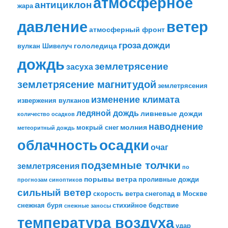
атмосферное
антициклон
жара
давление
ветер
атмосферный фронт
гроза
дожди
гололедица
вулкан Шивелуч
дождь
землетрясение
засуха
землетрясение магнитудой
землетрясения
изменение климата
извержения вулканов
ледяной дождь
ливневые дожди
количество осадков
наводнение
молния
мокрый снег
метеоритный дождь
облачность
осадки
очаг
подземные толчки
землетрясения
по
порывы ветра
проливные дожди
прогнозам синоптиков
сильный ветер
скорость ветра
снегопад в Москве
снежная буря
стихийное бедствие
снежные заносы
температура воздуха
удар