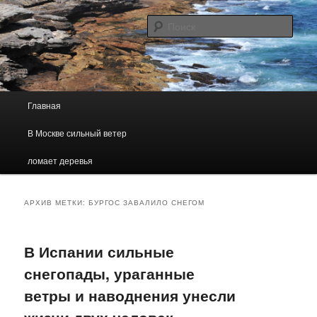
Погодно — географический, образовательный сайт
Поис
Погода В Москве
Главное меню
Главная
Перейти к основному содержимому
Перейти к дополнительному содержимому
В Москве сильный ветер
ломает деревья
АРХИВ МЕТКИ:
БУРГОС ЗАВАЛИЛО СНЕГОМ
В Испании сильные
снегопады, ураганные
ветры и наводнения унесли