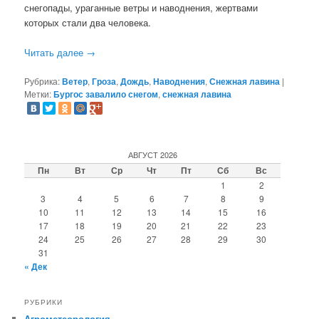
снегопады, ураганные ветры и наводнения, жертвами
которых стали два человека.
Читать далее
→
Рубрика:
Ветер
,
Гроза
,
Дождь
,
Наводнения
,
Снежная лавина
|
Метки:
Бургос завалило снегом
,
снежная лавина
АВГУСТ 2026
Пн
Вт
Ср
Чт
Пт
Сб
Вс
1
2
3
4
5
6
7
8
9
10
11
12
13
14
15
16
17
18
19
20
21
22
23
24
25
26
27
28
29
30
31
« Дек
РУБРИКИ
Агрометеорология