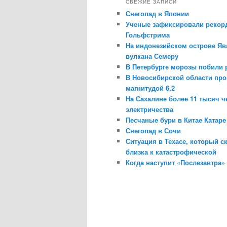
СВЕЖИЕ ЗАПИСИ
Снегопад в Японии
Ученые зафиксировали рекор
Гольфстрима
На индонезийском острове Яв
вулкана Семеру
В Петербурге морозы побили 
В Новосибирской области пр
магнитудой 6,2
На Сахалине более 11 тысяч ч
электричества
Песчаные бури в Китае Катар
Снегопад в Сочи
Ситуация в Техасе, который с
близка к катастрофической
Когда наступит «Послезавтра»