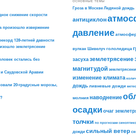
ОСНОВНЫЕ ТЕМЫ
Гроза в Москве
Ледяной дождь 
дное снижение скорости
атмос
антициклон
а произошло извержение
давление
атмосфе
рекорд 128-летней давности
оизошло землетрясение
г
гололедица
вулкан Шивелуч
землетрясение
засуха
еловек остались без
магнитудой
землетрясен
е и Саудовской Аравии
изменение климата
колич
ковали 20-градусные морозы,
дождь
ливневые дожди
мете
об
наводнение
 ?
молния
осадки
очаг землетр
толчки
по прогнозам синоптик
сильный ветер
дожди
ск