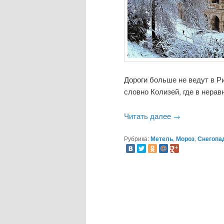
Дороги больше не ведут в Р
словно Колизей, где в нерав
Читать далее
→
Рубрика:
Метель
,
Мороз
,
Снегопа