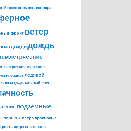
в Москве
аномальная жара
ферное
ветер
рный фронт
дождь
роза
дожди
землетрясение
ия
извержения вулканов
ледяной
ество осадков
мокрый снег
оритный дождь
лачность
подземные
ясения
порывы ветра
проливные
ов
орость ветра
снегопад в