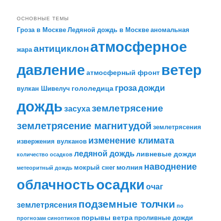
ОСНОВНЫЕ ТЕМЫ
Гроза в Москве
Ледяной дождь в Москве
аномальная
атмосферное
антициклон
жара
давление
ветер
атмосферный фронт
гроза
дожди
гололедица
вулкан Шивелуч
дождь
землетрясение
засуха
землетрясение магнитудой
землетрясения
изменение климата
извержения вулканов
ледяной дождь
ливневые дожди
количество осадков
наводнение
молния
мокрый снег
метеоритный дождь
облачность
осадки
очаг
подземные толчки
землетрясения
по
порывы ветра
проливные дожди
прогнозам синоптиков