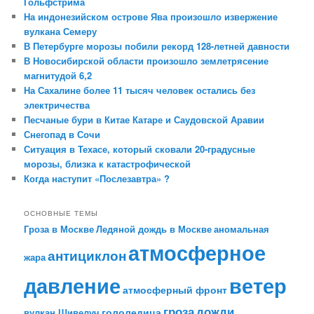
Гольфстрима
На индонезийском острове Ява произошло извержение
вулкана Семеру
В Петербурге морозы побили рекорд 128-летней давности
В Новосибирской области произошло землетрясение
магнитудой 6,2
На Сахалине более 11 тысяч человек остались без
электричества
Песчаные бури в Китае Катаре и Саудовской Аравии
Снегопад в Сочи
Ситуация в Техасе, который сковали 20-градусные
морозы, близка к катастрофической
Когда наступит «Послезавтра» ?
ОСНОВНЫЕ ТЕМЫ
Гроза в Москве
Ледяной дождь в Москве
аномальная
атмосферное
антициклон
жара
давление
ветер
атмосферный фронт
гроза
дожди
гололедица
вулкан Шивелуч