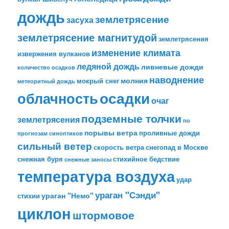
дождь
землетрясение
засуха
землетрясение магнитудой
землетрясения
изменение климата
извержения вулканов
ледяной дождь
ливневые дожди
количество осадков
наводнение
молния
мокрый снег
метеоритный дождь
облачность
осадки
очаг
подземные толчки
землетрясения
по
порывы ветра
проливные дожди
прогнозам синоптиков
сильный ветер
скорость ветра
снегопад в Москве
снежная буря
стихийное бедствие
снежные заносы
температура воздуха
удар
ураган "Сэнди"
ураган "Немо"
стихии
циклон
штормовое