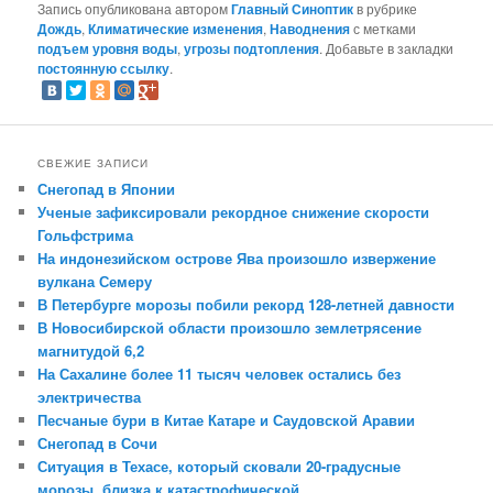
Запись опубликована автором
Главный Синоптик
в рубрике
Дождь
,
Климатические изменения
,
Наводнения
с метками
подъем уровня воды
,
угрозы подтопления
. Добавьте в закладки
постоянную ссылку
.
СВЕЖИЕ ЗАПИСИ
Снегопад в Японии
Ученые зафиксировали рекордное снижение скорости
Гольфстрима
На индонезийском острове Ява произошло извержение
вулкана Семеру
В Петербурге морозы побили рекорд 128-летней давности
В Новосибирской области произошло землетрясение
магнитудой 6,2
На Сахалине более 11 тысяч человек остались без
электричества
Песчаные бури в Китае Катаре и Саудовской Аравии
Снегопад в Сочи
Ситуация в Техасе, который сковали 20-градусные
морозы, близка к катастрофической