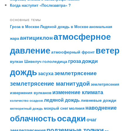
Когда наступит «Послезавтра» ?
ОСНОВНЫЕ ТЕМЫ
Гроза в Москве
Ледяной дождь в Москве
аномальная
атмосферное
антициклон
жара
давление
ветер
атмосферный фронт
гроза
дожди
гололедица
вулкан Шивелуч
дождь
землетрясение
засуха
землетрясение магнитудой
землетрясения
изменение климата
извержения вулканов
ледяной дождь
ливневые дожди
количество осадков
наводнение
молния
мокрый снег
метеоритный дождь
облачность
осадки
очаг
подземные толчки
землетрясения
по